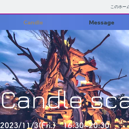
このホー
Candle
Message
Candle sc
2023/11/3(Fri.)
16:30~20:30