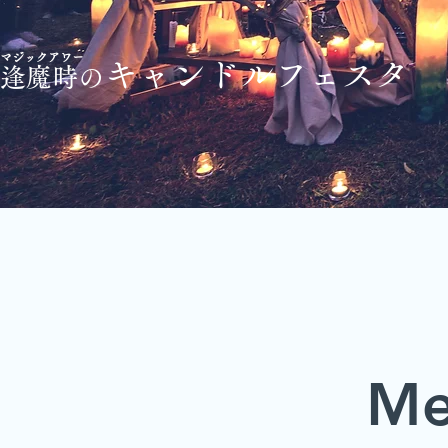
マジックアワー
キャ
ンドルフェスタ
逢魔時の
Me