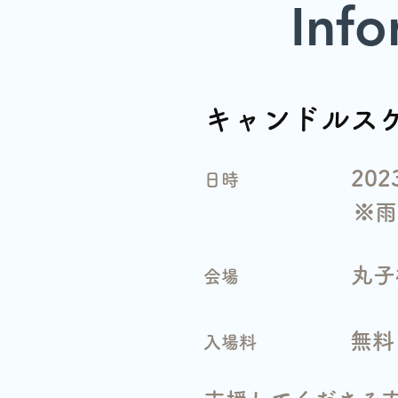
Info
キャンドルスケ
2023/11/3
​日時
※雨天時11
丸子橋ピク
会場
無
料
入場料